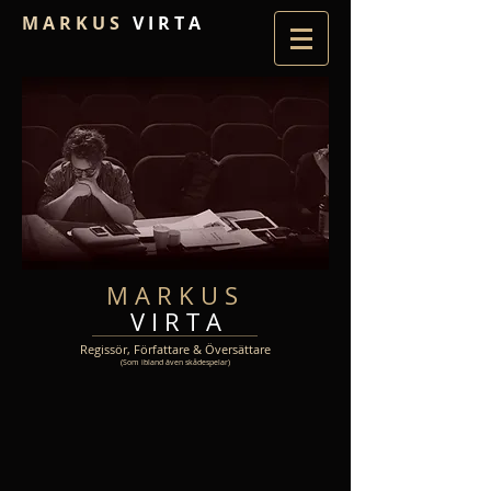
M A R K U S
V I R T A
M A R K U S
V I R T A
Regissör, Författare & Översättare
(Som ibland även skådespelar)