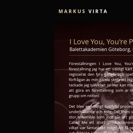
M A R K U S
V I R T A
I Love You, You're
Balettakademien Göteborg,
Föreställningen I Love You, You
föreställning jag har ett väldigt kärt
regisserat den fyra gånger och spel
förfrågan av min gamla skola att re
tackade jag självklart ja! Hur kan ma
att göra en föreställning som är 
grupp om nitton!
Det blev en väldigt lustfylld proces
underhållande och rolig. Det finns
stor ensemble som inte går att gö
Called Me ett stort produktions
vilket var fantastiskt roligt! Att f