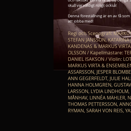
och faktiskt kunna få se de övriga 
skull var väldigt roligt också!
Denna föreställning är en av få som
att jobba med!
Regi och Scenografi: MARKUS
STEFAN JANSSON, KATARINA
KANDENÄS & MARKUS VIRTA /
OLSSON / Kapellmästare: TE
DANIEL ISAKSON / Violin: L
MARKUS VIRTA & ENSEMBLEN
ASSARSSON, JESPER BLOMBE
ANN GEGERFELDT, JULIE HAL
HANNA HOLMGREN, GUSTAV 
LARSSON, LYDIA LINDHOLM,
MÅNHAV, LINNÉA MÄHLER, N
THOMAS PETTERSSON, ANNG
RYMAN, SARAH VON REIS, Y