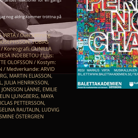
sörjandes reaktioner för en gångs
 jag nog aldrig kommer tröttna på
 VIRTA / Översättning:
 JOSEPHSSON, TOBIAS
 Koreografi: GUNILLA
RESA INDEBETOU / Ljus:
OTTE OLOFSSON / Kostym:
 / Medverkande: ARVID
RG, MARTIN ELIASSON,
L, JULIA HENRIKSSON,
JONSSON LÄNNE, EMILIE
 ELIN LJUNGBERG, MAYA
ICLAS PETTERSSON,
ELINA RAUTALIN, LUDVIG
ASMINE ÖSTERGREN