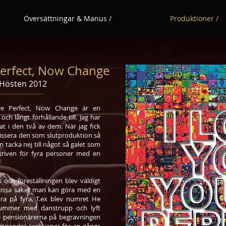
Översättningar & Manus /
Produktioner /
 Perfect, Now Change
 Hösten 2012
're Perfect, Now Change är en
 och långt förhållande till. Jag har
at i den två av dem. När jag fick
gissera den som slutproduktion så
n tacka nej till något så galet som
skriven för fyra personer med en
s och föreställningen blev väldigt
 vissa saket man kan göra med en
ra på fyra. T.ex blev numret He
nummer med danstrupp och lyft
å se pensionärerna på begravningen