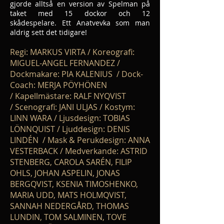
gjorde alltså en version av Spelman på
taket med 15 dockor och 12
skådespelare. Ett Anatvevka som man
aldrig sett det tidigare!
Regi: MARKUS VIRTA / Koreografi:
MIGUEL-ANGEL FERNANDEZ /
Dockmakare: PIA KALENIUS / Dock-
Coach: MERJA PÖYHÖNEN
/ Kapellmästare: RALF NYQVIST
/ Scenografi: JANI ULJAS / Kostym:
LINN WARA / Ljusdesign: TOBIAS
LÖNNQUIST / Ljuddesign: DENIS
LINDÉN / Mask & Perukdesign: ANNA
VESTERBACK / Medverkande: ASTRID
STENBERG, CAROLA SARÉN, FILIP
OHLS, JOHAN ASPELIN, JONAS
BERGQVIST, KSENIA TIMOSHENKO,
MARIA UDD, MATS HOLMQVIST,
SANNAH NEDERGÅRD, THOMAS
LUNDIN, TOM SALMINEN, TOVE