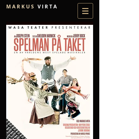
M A R K U S
V I R T A