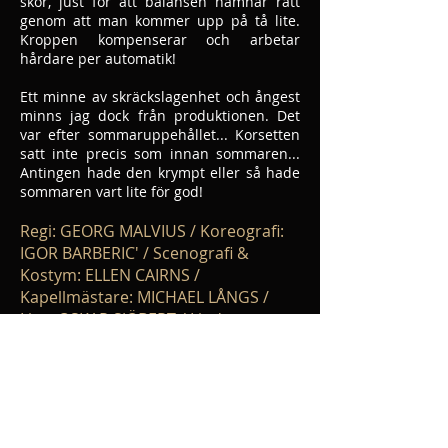
skor, just för att balansen hamnar rätt
genom att man kommer upp på tå lite.
Kroppen kompenserar och arbetar
hårdare per automatik!
Ett minne av skräckslagenhet och ångest
minns jag dock från produktionen. Det
var efter sommaruppehållet... Korsetten
satt inte precis som innan sommaren...
Antingen hade den krympt eller så hade
sommaren vart lite för god!
Regi: GEORG MALVIUS / Koreografi:
IGOR BARBERIC' / Scenografi &
Kostym: ELLEN CAIRNS /
Kapellmästare: MICHAEL LÅNGS /
Ljus: OSKAR SJÖBERT / Ljud:
ANDREAS "STANLEY" LÖNNQUIST /
Medverkande: MATTIAZ ANDERSSON,
AMI ASPELUND, THOMAS BACKLUND,
RIKO EKLUND, MARCUS GROTH,
JERMO GRUNDSTRÖM, KIM