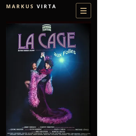
M A R K U S
V I R T A